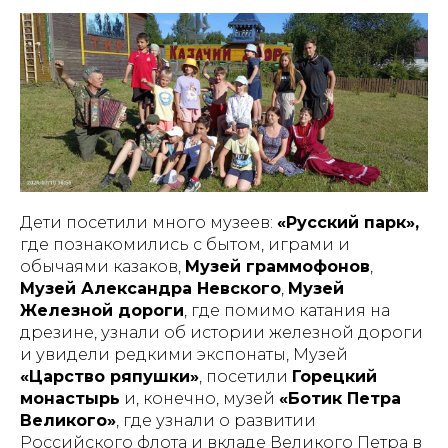
Дети посетили много музеев:
«Русский парк»,
где познакомились с бытом, играми и
обычаями казаков,
Музей граммофонов
,
Музей Александра Невского
,
Музей
Железной дороги
, где помимо катания на
дрезине, узнали об истории железной дороги
и увидели редкими экспонаты, Музей
«Царство ряпушки»
, посетили
Горецкий
монастырь
и, конечно, музей
«Ботик Петра
Великого»
, где узнали о развитии
Российского флота и вкладе Великого Петра в