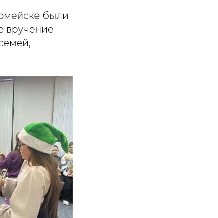
армейске были
е вручение
семей,