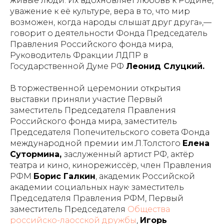
живые люди. Их вдохновляет любовь к Родине,
уважение к её культуре, вера в то, что мир
возможен, когда народы слышат друг друга»,—
говорит о деятельности Фонда Председатель
Правления Российского фонда мира,
Руководитель Фракции ЛДПР в
Государственной Думе РФ
Леонид Слуцкий.
В торжественной церемонии открытия
выставки приняли участие Первый
заместитель Председателя Правления
Российского фонда мира, заместитель
Председателя Попечительского совета Фонда
международной премии им.Л.Толстого
Елена
Сутормина,
заслуженный артист РФ, актёр
театра и кино, кинорежиссёр, член Правления
РФМ
Борис Галкин
, академик Российской
,
академии социальных наук
заместитель
Председателя Правления РФМ, Первый
заместитель Председателя
Общества
российско-лаосской дружбы
,
Игорь