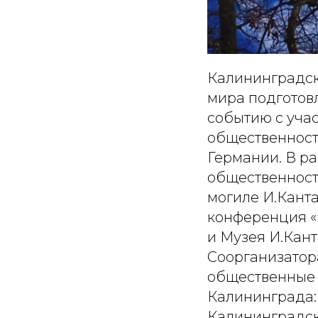
Калининградск
мира подготов
событию с уча
общественности
Германии. В р
общественности
могиле И.Кант
конференция «
и Музея И.Кант
Соорганизатор
общественные 
Калининграда:
Калининградск