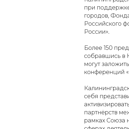
при поддержк
городов, Фонда
Российского ф
России».
Более 150 пре
собравшись в 
могут заложит
конференций «
Калининградска
себя представ
активизироват
партнёрств ме
рамках Союза н
сферах деятель