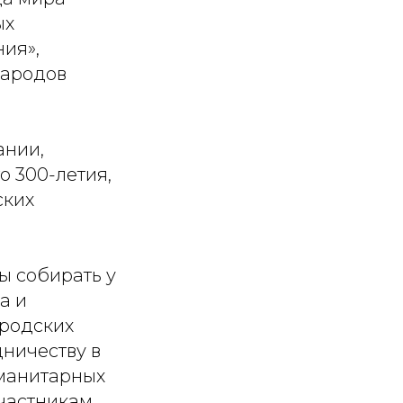
ых
ния»,
народов
ании,
о 300-летия,
ских
ы собирать у
а и
ородских
дничеству в
уманитарных
участникам