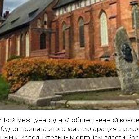
 I-ой международной общественной конф
 будет принята итоговая декларация с ре
ьным и исполнительным органам власти Ро