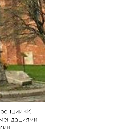
еренции «К
комендациями
ссии