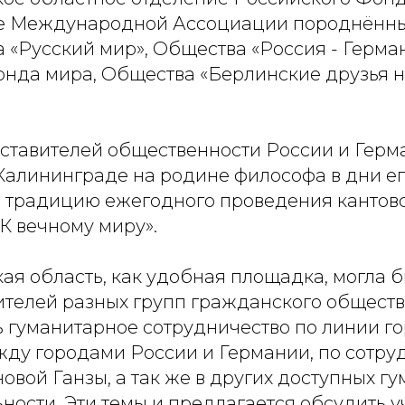
е Международной Ассоциации породнённ
 «Русский мир», Общества «Россия - Герма
онда мира, Общества «Берлинские друзья 
дставителей общественности России и Герм
Калининграде на родине философа в дни ег
ь традицию ежегодного проведения кантов
К вечному миру».
я область, как удобная площадка, могла б
ителей разных групп гражданского обществ
ь гуманитарное сотрудничество по линии г
жду городами России и Германии, по сотру
овой Ганзы, а так же в других доступных г
ности. Эти темы и предлагается обсудить 