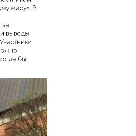
му миру». В
 за
 и выводы
 Участники
 можно
могла бы