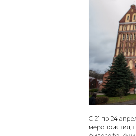
С 21 по 24 апр
мероприятия, 
философа Имма