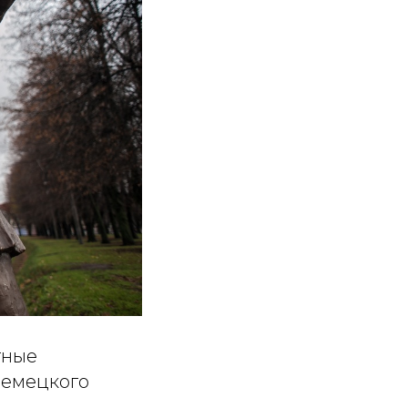
тные
немецкого