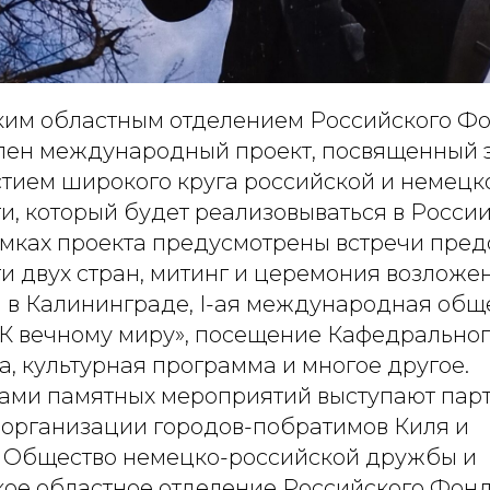
им областным отделением Российского Ф
лен международный проект, посвященный 
стием широкого круга российской и немецк
, который будет реализовываться в России
амках проекта предусмотрены встречи пред
 двух стран, митинг и церемония возложен
а в Калининграде, I-ая международная общ
К вечному миру», посещение Кафедрально
а, культурная программа и многое другое.
ами памятных мероприятий выступают пар
организации городов-побратимов Киля и
 Общество немецко-российской дружбы и
ое областное отделение Российского Фон