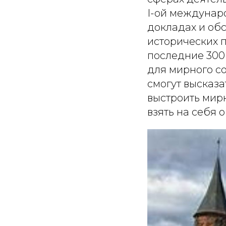
I-ой междунар
докладах и об
исторических 
последние 300
для мирного с
смогут высказа
выстроить мир
взять на себя 