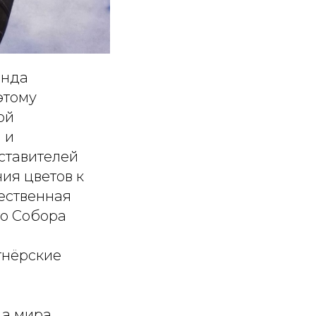
онда
этому
ой
 и
ставителей
ия цветов к
ественная
го Собора
тнёрские
да мира