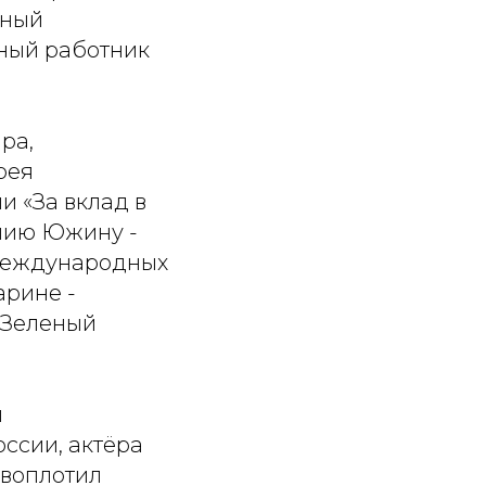
нный
ный работник
ра,
рея
 «За вклад в
ению Южину -
 международных
арине -
«Зеленый
и
ссии, актёра
 воплотил