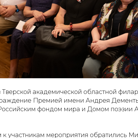
. в Тверской академической областной фила
граждение Премией имени Андрея Дементь
оссийским фондом мира и Домом поэзии 
м к участникам мероприятия обратились М