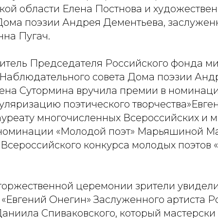
ской области Елена Постнова и художестве
Дома поэзии Андрея Дементьева, заслужен
нна Пугач.
итель Председателя Российского фонда ми
Наблюдательного совета Дома поэзии Анд
ена Сутормина вручила премии в номинации
пуляризацию поэтического творчества»Евг
 лауреату многочисленных Всероссийских и
в номинации «Молодой поэт» Марьяшиной М
 Всероссийского конкурса молодых поэтов 
торжественной церемонии зрители увидел
 «Евгений Онегин» Заслуженного артиста Ро
Даниила Спиваковского, который мастерски