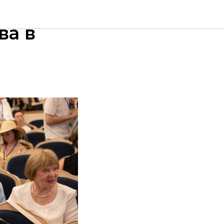
о фонда
ва в