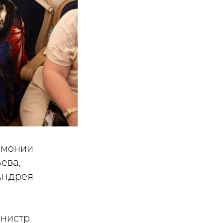
рмонии
ева,
Андрея
инистр