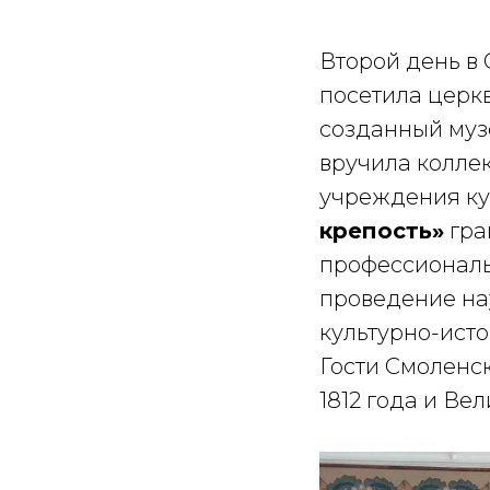
Второй день в
посетила церк
созданный муз
вручила колле
учреждения к
крепость»
гра
профессиональ
проведение на
культурно-ист
Гости Смоленс
1812 года и Ве