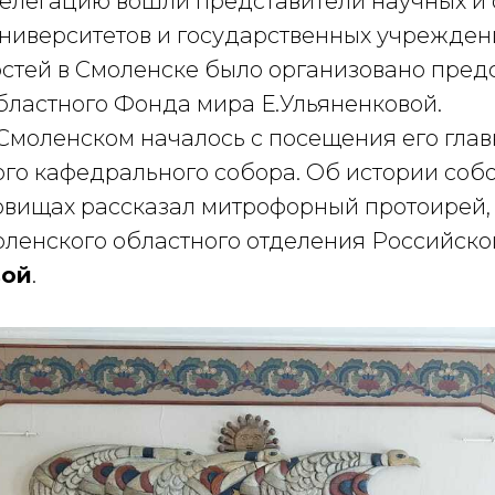
делегацию вошли представители научных и
университетов и государственных учрежден
стей в Смоленске было организовано пред
бластного Фонда мира Е.Ульяненковой.
 Смоленском началось с посещения его гла
го кафедрального собора. Об истории собо
овищах рассказал митрофорный протоирей,
ленского областного отделения Российско
вой
.