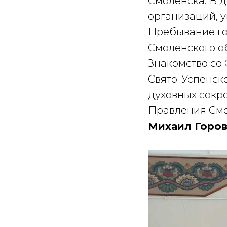
Смоленска. В 
организаций, 
Пребывание го
Смоленского о
Знакомство со
Свято-Успенско
духовных сокр
Правления Смо
Михаил Горо