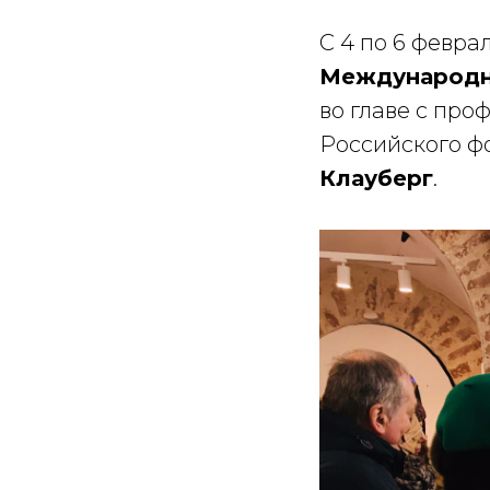
С 4 по 6 февра
Международн
во главе с про
Российского ф
Клауберг
.