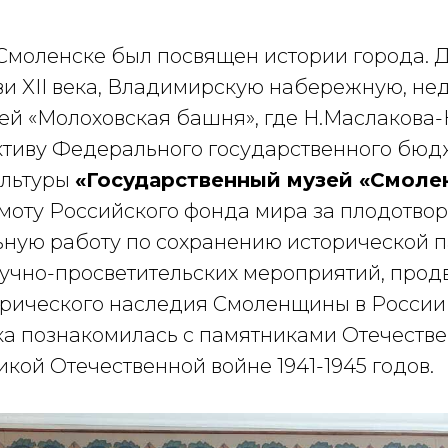
 Смоленске был посвящен истории города. 
ви XII века, Владимирскую набережную, не
ей «Молоховская башня», где Н.Маслакова
ктиву Федерального государственного бюд
ультуры
«Государственный музей «Смоле
моту Российского фонда мира за плодотвор
ную работу по сохранению исторической п
учно-просветительских мероприятий, про
орического наследия Смоленщины в России 
ка познакомилась с памятниками Отечеств
ликой Отечественной войне 1941-1945 годов.