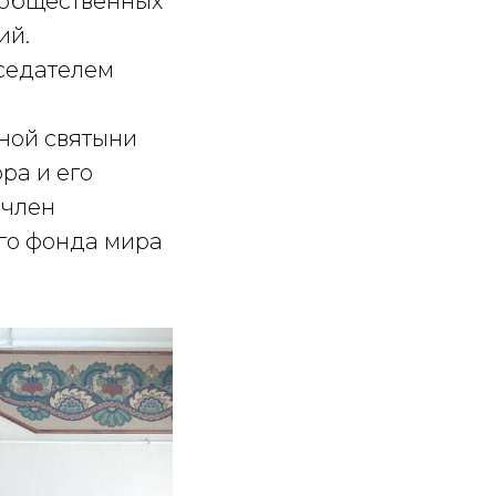
 общественных
ий.
седателем
вной святыни
ра и его
 член
го фонда мира