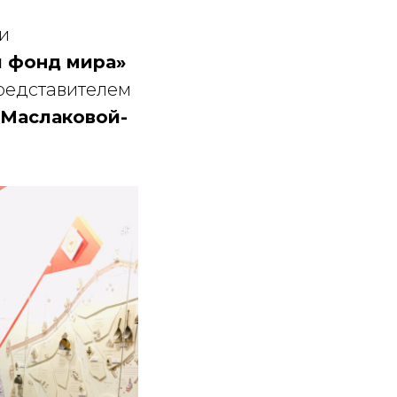
ии
 фонд мира»
представителем
.Маслаковой-