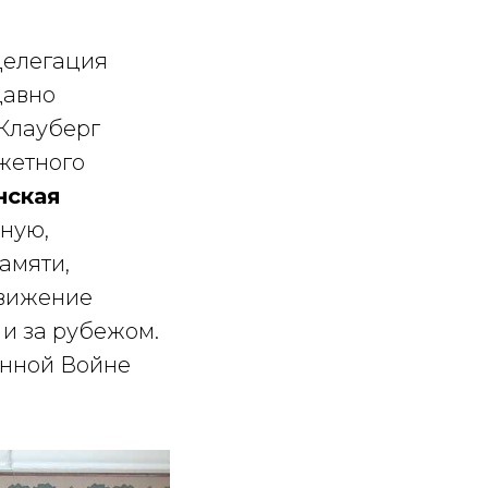
Делегация
давно
-Клауберг
жетного
нская
ную,
амяти,
движение
и за рубежом.
енной Войне