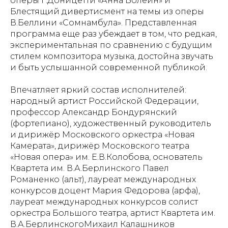
оперы Г.Доницетти «Анна Болейн» и
Блестящий дивертисмент на темы из оперы
В.Беллини «Сомнамбула». Представленная
программа еще раз убеждает в том, что редкая,
экспериментальная по сравнению с будущим
стилем композитора музыка, достойна звучать
и быть услышанной современной публикой.
Впечатляет яркий состав исполнителей:
народный артист Российской Федерации,
профессор Александр Бондурянский
(фортепиано), художественный руководитель
и дирижёр Московского оркестра «Новая
Камерата», дирижёр Московского театра
«Новая опера» им. Е.В.Колобова, основатель
Квартета им. В.А.Берлинского Павел
Романенко (альт), лауреат международных
конкурсов доцент Мария Федорова (арфа),
лауреат международных конкурсов солист
оркестра Большого театра, артист Квартета им.
В.А.БерлинскогоМихаил Калашников