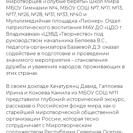
миротворцев «Голубые береты» Школ Мира:
МБОУ Гимназии №4, МБОУ СОШ №7, №11, №13,
№17, №26, №28, №31, №33, №40 и
Мультимедийная площадка «Пионер». Отдел
патриотического воспитания МАУ ДО «ЦДО г.
Владикавказ» «ЦЭВД «Творчество» под
руководством начальника Беляева В.С.,
педагога-организатора Базаевой Д.Э. оказал
содействие в подготовке и проведении
значимого мероприятия – становления
дружбы и уважения народов, проживающих в
этих странах.
В своем докладе Хачатурянц Давид, Гаппоева
Ирина и Кокоева Камила из МБОУ СОШ №11
представили глубокий исторический экскурс,
рассказав о Российском фонде мира, как о
старейшей миротворческой общественной
организации России, которая тесно
сотрудничает с Миротворческим
содружеством Республики Северная Осетия-