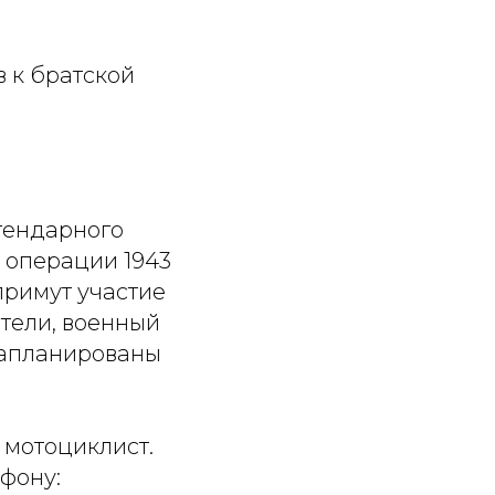
в к братской
егендарного
 операции 1943
примут участие
тели, военный
 запланированы
мотоциклист.
ефону: