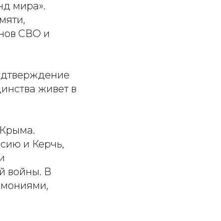
д мира».
мяти,
нов СВО и
подтверждение
динства живет в
 Крыма.
сию и Керчь,
и
й войны. В
емониями,