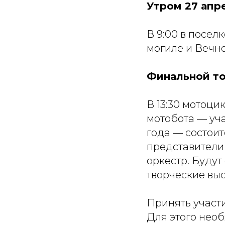
Утром 27 апр
В 9:00 в посел
могиле и Вечн
Финальной то
В 13:30 мотоци
мотобота — уч
года — состоит
представители
оркестр. Буду
творческие вы
Принять участ
Для этого необ