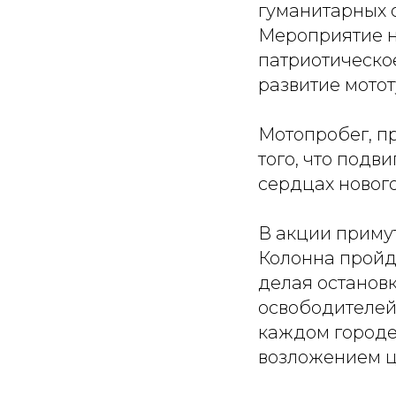
гуманитарных 
Мероприятие н
патриотическо
развитие мотот
Мотопробег, п
того, что подв
сердцах новог
В акции примут
Колонна пройд
делая остановк
освободителей
каждом городе
возложением ц