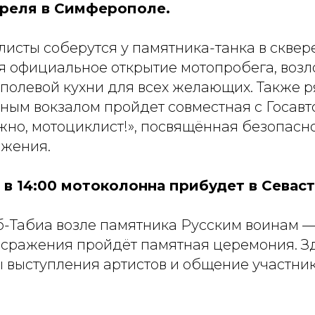
преля в Симферополе.
листы соберутся у памятника-танка в скве
ся официальное открытие мотопробега, воз
 полевой кухни для всех желающих. Также р
ым вокзалом пройдет совместная с Госав
жно, мотоциклист!», посвящённая безопасн
жения.
 в 14:00 мотоколонна прибудет в Севас
б-Табиа возле памятника Русским воинам 
 сражения пройдёт памятная церемония. З
 выступления артистов и общение участник