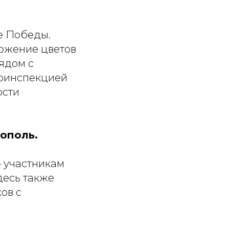
ре Победы.
ложение цветов
ядом с
тоинспекцией
ости
тополь.
— участникам
десь также
ов с