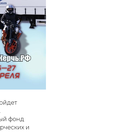
ройдет
.
ый фонд
рческих и