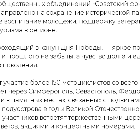
общественных объединений «Советский фон
аправлено на сохранение исторической па
е воспитание молодёжи, поддержку ветера
уризма в регионе.
роходящий в канун Дня Победы, — яркое 
иги прошлого не забыты, а чувство долга и е
о поколения.
 участие более 150 мотоциклистов со всего
ет через Симферополь, Севастополь, Феодо
и в памятных местах, связанных с подвигам
 полуострова в годы Великой Отечественно
 участников встретят торжественными цер
ветов, акциями и концертными номерами.