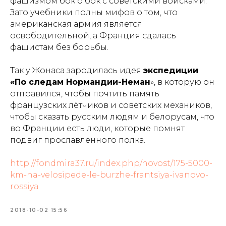
фашизмом бок о бок с советскими войсками.
Зато учебники полны мифов о том, что
американская армия является
освободительной, а Франция сдалась
фашистам без борьбы.
Так у Жонаса зародилась идея
экспедиции
«По следам Нормандии-Неман
», в которую он
отправился, чтобы почтить память
французских лётчиков и советских механиков,
чтобы сказать русским людям и белорусам, что
во Франции есть люди, которые помнят
подвиг прославленного полка.
http://fondmira37.ru/index.php/novost/175-5000-
km-na-velosipede-le-burzhe-frantsiya-ivanovo-
rossiya
2018-10-02 15:56