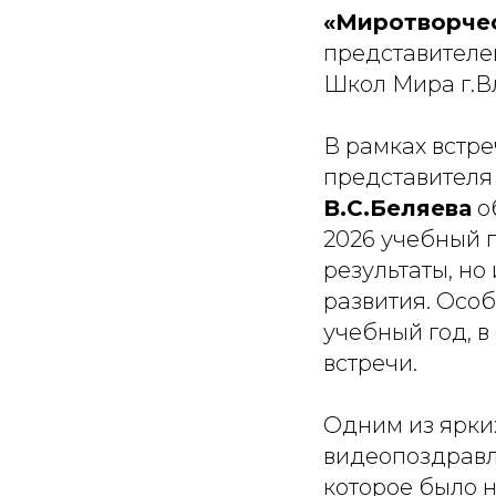
«Миротворчес
представителе
Школ Мира г.В
В рамках встре
представителя
В.С.Беляева
о
2026 учебный г
результаты, н
развития. Осо
учебный год, в
встречи.
Одним из ярки
видеопоздравл
которое было 