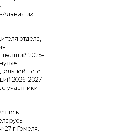
х
-Алания из
ителя отдела,
ия
рошедший 2025-
гнутые
я дальнейшего
щий 2026-2027
се участники
запись
ларусь,
27 г.Гомеля.