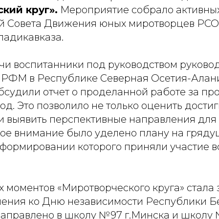
кий круг».
Мероприятие собрало активны
й Совета Движения юных миротворцев РСО
ладикавказа.
чи воспитанники под руководством руковод
 РФМ в Республике Северная Осетия-Алан
бсудили отчет о проделанной работе за п
од. Это позволило не только оценить дости
о и выявить перспективные направления дл
бое внимание было уделено плану на гряду
 формировании которого приняли участие в
х моментов «Миротворческого круга» стала 
ения ко Дню независимости Республики Бе
направлено в школу №97 г.Минска и школу №