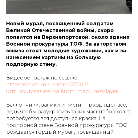
Новый мурал, посвященный солдатам
Великой Отечественной войны, скоро
появится на Верхнепортовой, около здания
Военной прокуратуры ТОФ. За авторством
эскиза стоят молодые художники, как и за
нанесением картины на большую
подпорную стену.
Видеорепортаж по ссылке:
https://smotrim.ru/brand/67702?
utm_source=external&utm_medium=player
Баллончики, валики и кисти — в ход идет все,
ведь чтобы разукрасить таких масштабов холст,
потребуется вся доступная краска. На
подпорной стене Военной прокуратуры ТОФ
рождается гордый мурал, посвященный