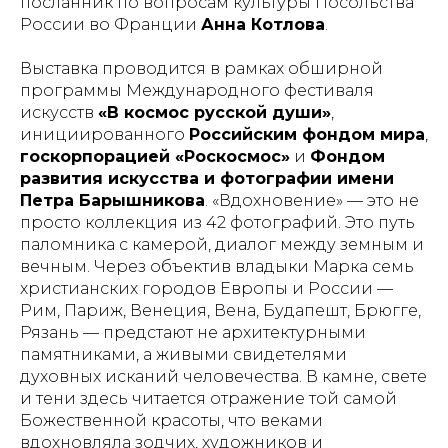
посланник по вопросам культуры Посольства
России во Франции
Анна Котлова
.
Выставка проводится в рамках обширной
программы Международного фестиваля
искусств
«В космос русской души»
,
инициированного
Российским фондом мира
,
госкорпорацией «Роскосмос»
и
Фондом
развития искусства и фотографии имени
Петра Барышникова
. «Вдохновение» — это не
просто коллекция из 42 фотографий. Это путь
паломника с камерой, диалог между земным и
вечным. Через объектив владыки Марка семь
христианских городов Европы и России —
Рим, Париж, Венеция, Вена, Будапешт, Брюгге,
Рязань — предстают не архитектурными
памятниками, а живыми свидетелями
духовных исканий человечества. В камне, свете
и тени здесь читается отражение той самой
Божественной красоты, что веками
вдохновляла зодчих, художников и