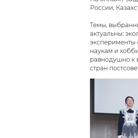
России, Казахс
Темы, выбранн
актуальны: эко
эксперименты 
наукам и хобби
равнодушно к в
стран постсове