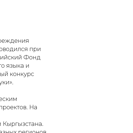
чреждения
роводился при
сийский Фонд
о языка и
ый конкурс
уки».
ческим
проектов. На
 Кыргызстана.
азных регионов