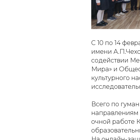
С 10 по 14 фев
имени А.П.Чехо
содействии Ме
Мира» и Общес
культурного н
исследовательс
Всего по гума
направлениям 
очной работе К
образовательн
На онлайн-защ