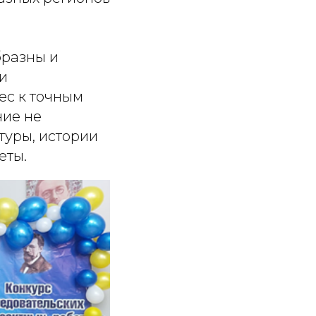
бразны и
 и
ес к точным
ние не
туры, истории
еты.