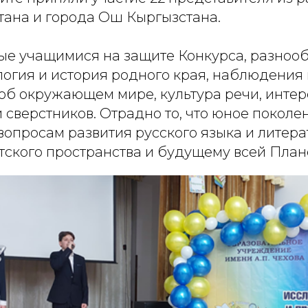
тана и города Ош Кыргызстана.
ые учащимися на защите Конкурса, разноо
логия и история родного края, наблюдения
об окружающем мире, культура речи, интер
 сверстников. Отрадно то, что юное поколе
опросам развития русского языка и литера
тского пространства и будущему всей План