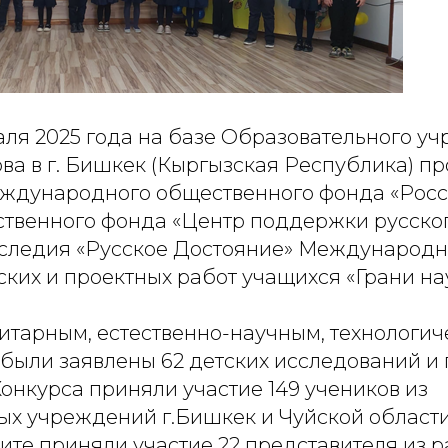
раля 2025 года на базе Образовательного у
ва в г. Бишкек (Кыргызская Республика) п
ждународного общественного фонда «Рос
твенного фонда «Центр поддержки русског
аследия «Русское Достояние» Международн
ких и проектных работ учащихся «Грани на
нитарным, естественно-научным, технологи
были заявлены 62 детских исследований и 
онкурса приняли участие 149 учеников из
ых учреждений г.Бишкек и Чуйской области
ите приняли участие 22 представителя из р