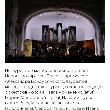
Незаурядное мастерство исполнителей -
Народного артиста России, профессора
Александра Бондурянского, лауреатов
международных конкурсов, солистов ведущих
оркестров России Павла Романенко (альт),
Марии Фёдоровой (арфа), Наталии Цурко
(контрабас), Михаила Калашникова
(виолончель), Федора Калашникова и Ивана