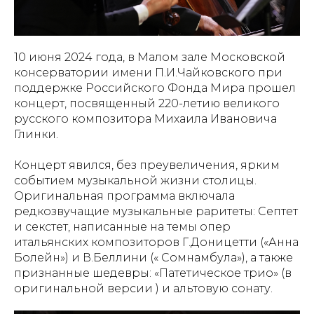
10 июня 2024 года, в Малом зале Московской
консерватории имени П.И.Чайковского при
поддержке Российского Фонда Мира прошел
концерт, посвященный 220-летию великого
русского композитора Михаила Ивановича
Глинки.
Концерт явился, без преувеличения, ярким
событием музыкальной жизни столицы.
Оригинальная программа включала
редкозвучащие музыкальные раритеты: Септет
и секстет, написанные на темы опер
итальянских композиторов Г.Доницетти («Анна
Болейн») и В.Беллини (« Сомнамбула»), а также
признанные шедевры: «Патетическое трио» (в
оригинальной версии ) и альтовую сонату.