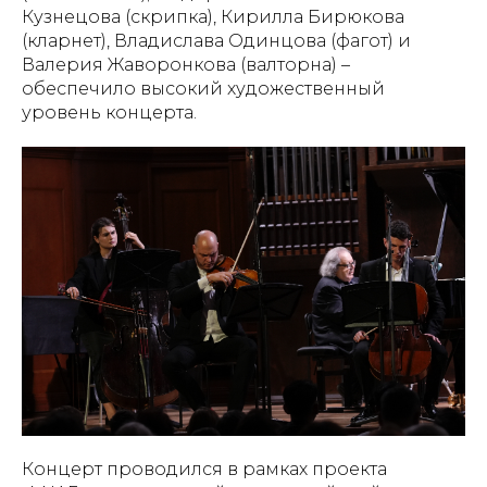
Кузнецова (скрипка), Кирилла Бирюкова
(кларнет), Владислава Одинцова (фагот) и
Валерия Жаворонкова (валторна) –
обеспечило высокий художественный
уровень концерта.
Концерт проводился в рамках проекта