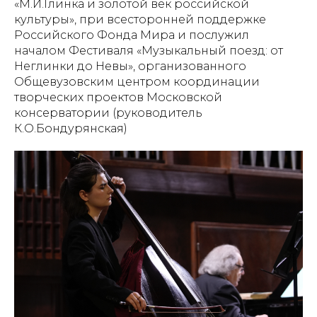
«М.И.Глинка и золотой век российской
культуры», при всесторонней поддержке
Российского Фонда Мира и послужил
началом Фестиваля «Музыкальный поезд: от
Неглинки до Невы», организованного
Общевузовским центром координации
творческих проектов Московской
консерватории (руководитель
К.О.Бондурянская)